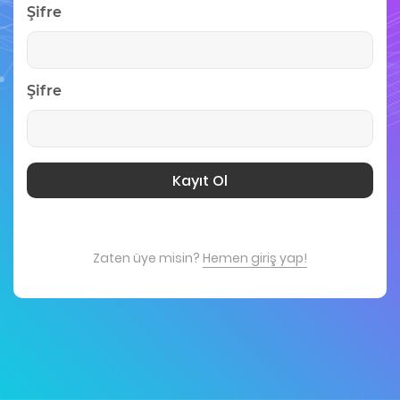
Şifre
Şifre
Kayıt Ol
Zaten üye misin?
Hemen giriş yap!