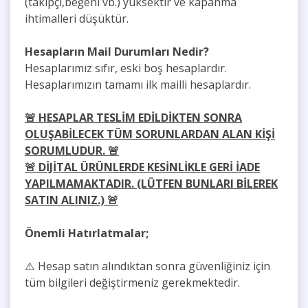
(takipçi,beğeni vb.) yüksektir ve kapanma
ihtimalleri düşüktür.
Hesapların Mail Durumları Nedir?
Hesaplarımız sıfır, eski boş hesaplardır.
Hesaplarımızın tamamı ilk mailli hesaplardır.
🚨 HESAPLAR TESLİM EDİLDİKTEN SONRA
OLUŞABİLECEK TÜM SORUNLARDAN ALAN KİŞİ
SORUMLUDUR.
🚨
🚨
DİJİTAL ÜRÜNLERDE KESİNLİKLE GERİ İADE
YAPILMAMAKTADIR. (LÜTFEN BUNLARI BİLEREK
SATIN ALINIZ.)
🚨
Önemli Hatırlatmalar;
⚠️ Hesap satın alındıktan sonra güvenliğiniz için
tüm bilgileri değiştirmeniz gerekmektedir.